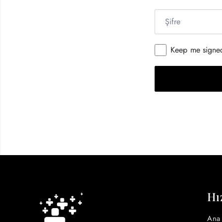
Keep me signe
Hı
Ana 