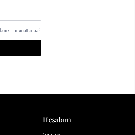
lanızı mı unuttunuz?
Hesabım
Giriş Yap