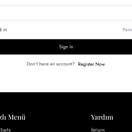
d in
Paro
Sign In
Don't have an account?
Register Now
zlı Menü
Yardım
Sayfa
İletişim