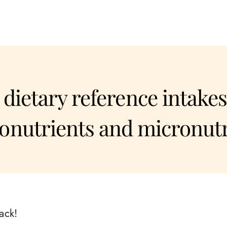
dietary reference intakes
onutrients and micronutr
ack!