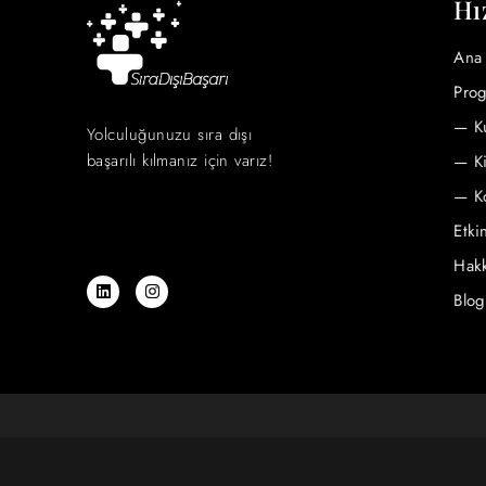
Hı
Ana 
Prog
— Ku
Yolculuğunuzu sıra dışı
başarılı kılmanız için varız!
— Ki
— Ko
Etkin
Hak
Blog