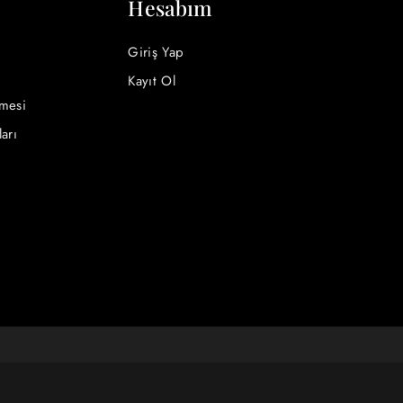
Hesabım
Giriş Yap
Kayıt Ol
şmesi
ları